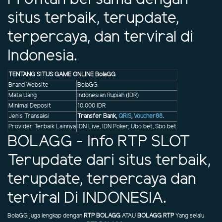
situs terbaik, terupdate,
terpercaya, dan terviral di
Indonesia.
TENTANG SITUS GAME ONLINE BolaGG
Brand Website
BolaGG
Mata Uang
Indonesian Rupiah (IDR)
Minimal Deposit
10.000 IDR
Jenis Transaksi
Transfer Bank,
QRIS
,
Voucher88
.
Provider Terbaik Lainnya
IDN Live, IDN Poker, Ubo bet, Sbo bet
BOLAGG - Info RTP SLOT
Terupdate dari situs terbaik,
terupdate, terpercaya dan
terviral Di INDONESIA.
BolaGG juga lengkap dengan
RTP BOLAGG
ATAU
BOLAGG RTP
Yang selalu