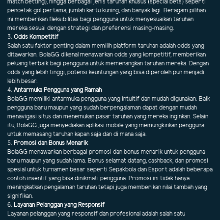
match betting), hingga berbagai jenis taruhan khusus (special bets) seperti
pencetak gol pertama, jumlah kartu kuning, dan banyak lagi. Beragam pilihan
ini memberikan fleksibilitas bagi pengguna untuk menyesuaikan taruhan
mereka sesuai dengan strategi dan preferensi masing-masing.
3.
Odds Kompetitif
Salah satu faktor penting dalam memilih platform taruhan adalah odds yang
ditawarkan. BolaGG dikenal menawarkan odds yang kompetitif, memberikan
peluang terbaik bagi pengguna untuk memenangkan taruhan mereka. Dengan
odds yang lebih tinggi, potensi keuntungan yang bisa diperoleh pun menjadi
lebih besar.
4.
Antarmuka Pengguna yang Ramah
BolaGG memiliki antarmuka pengguna yang intuitif dan mudah digunakan. Baik
pengguna baru maupun yang sudah berpengalaman dapat dengan mudah
menavigasi situs dan menemukan pasar taruhan yang mereka inginkan. Selain
itu, BolaGG juga menyediakan aplikasi mobile yang memungkinkan pengguna
untuk memasang taruhan kapan saja dan di mana saja.
5.
Promosi dan Bonus Menarik
BolaGG menawarkan berbagai promosi dan bonus menarik untuk pengguna
baru maupun yang sudah lama. Bonus selamat datang, cashback, dan promosi
spesial untuk turnamen besar seperti Sepakbola dan Esport adalah beberapa
contoh insentif yang bisa dinikmati pengguna. Promosi ini tidak hanya
meningkatkan pengalaman taruhan tetapi juga memberikan nilai tambah yang
signifikan.
6.
Layanan Pelanggan yang Responsif
Layanan pelanggan yang responsif dan profesional adalah salah satu