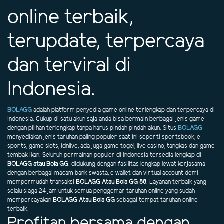
online terbaik,
terupdate, terpercaya
dan terviral di
Indonesia.
BOLAGG
adalah platform penyedia game online terlengkap dan terpercaya di
indonesia. Cukup di satu akun saja anda bisa bermain berbagai jenis game
dengan pilihan terlengkap tanpa harus pindah pindah akun. Situs
BOLAGG
menyediakan jenis taruhan paling populer saat ini seperti sportsbook, e-
sports, game slots, idnlive, ada juga game togel, live casino, tangkas dan game
tembak ikan. Seluruh permainan populer di Indonesia tersedia lengkap di
BOLAGG atau Bola GG
. didukung dengan fasilitas lengkap lewat kerjasama
dengan berbagai macam bank swasta, e wallet dan virtual account demi
mempermudah transaksi
BOLAGG Atau Bola GG 88
. Layanan terbaik yang
selalu siaga 24 jam untuk semua penggemar taruhan online yang sudah
mempercayakan
BOLAGG Atau Bola GG
sebagai tempat taruhan online
terbaik.
Profitan bersama dengan