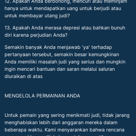
12. Apakah Anda berbohong, mencuri atau meminjam
hanya untuk mendapatkan uang untuk berjudi atau
untuk membayar utang judi?
13. Apakah Anda merasa depresi atau bahkan bunuh
diri karena perjudian Anda?
Semakin banyak Anda menjawab 'ya' terhadap
pertanyaan tersebut, semakin besar kemungkinan
Anda memiliki masalah judi yang serius dan mungkin
ingin mencari bantuan dan saran melalui saluran
diuraikan di atas
MENGELOLA PERMAINAN ANDA
Untuk pemain yang sering menikmati judi, tidak jarang
menghabiskan lebih dari anggaran mereka dalam
beberapa waktu. Kami menyarankan bahwa rencana