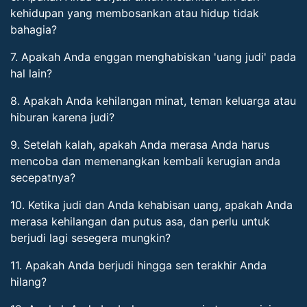
kehidupan yang membosankan atau hidup tidak
bahagia?
7. Apakah Anda enggan menghabiskan 'uang judi' pada
hal lain?
8. Apakah Anda kehilangan minat, teman keluarga atau
hiburan karena judi?
9. Setelah kalah, apakah Anda merasa Anda harus
mencoba dan memenangkan kembali kerugian anda
secepatnya?
10. Ketika judi dan Anda kehabisan uang, apakah Anda
merasa kehilangan dan putus asa, dan perlu untuk
berjudi lagi sesegera mungkin?
11. Apakah Anda berjudi hingga sen terakhir Anda
hilang?